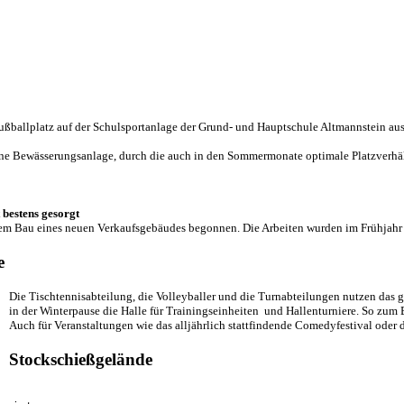
Fußballplatz auf der Schulsportanlage der Grund- und Hauptschule Altmannstein aus
eine Bewässerungsanlage, durch die auch in den Sommermonate optimale Platzverhäl
 bestens gesorgt
em Bau eines neuen Verkaufsgebäudes begonnen. Die Arbeiten wurden im Frühjahr
e
Die Tischtennisabteilung, die Volleyballer und die Turnabteilungen nutzen das g
in der Winterpause die Halle für Trainingseinheiten und Hallenturniere.
So zum B
Auch für Veranstaltungen wie das alljährlich stattfindende Comedyfestival oder
Stockschießgelände