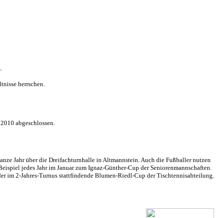
.
tnisse herrschen.
 2010 abgeschlossen.
anze Jahr über die Dreifachturnhalle in Altmannstein.
Auch die Fußballer nutzen
eispiel jedes Jahr im Januar zum Ignaz-Günther-Cup der Seniorenmannschaften.
 der im 2-Jahres-Turnus stattfindende Blumen-Riedl-Cup der Tischtennisabteilung.