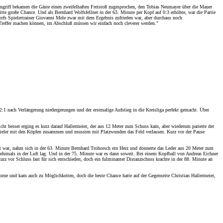
ngriff bekamen die Gäste einen zweifelhaften Freistoß zugesprochen, den Tobias Neumayer über die Mauer
itte große Chance. Und als Bernhard Wolfsfellner in der 63. Minute per Kopf auf 0:3 erhöhte, war die Partie
orfs Spielertrainer Giovanni Mele zwar mit dem Ergebnis zufrieden war, aber durchaus noch
 Treffer machen können, im Abschluß müssen wir einfach noch cleverer werden."
 nach Verlängerung niedergerungen und der erstmalige Aufstieg in die Kreisliga perfekt gemacht. Über
Nicht besser erging es kurz darauf Hallermeier, der aus 12 Meter zum Schuss kam, aber wiederum parierte der
enspieler mit den Köpfen zusammen und mussten mit Platzwunden das Feld verlassen. Kurz vor der Pause
ert war, nahm sich in der 63. Minute Bernhard Trohorsch ein Herz und donnerte das Leder aus 20 Meter zum
 mehrmals in der Luft lag. Und in der 75. Minute war es dann soweit. Bei einem Kopfball von Andreas Eichner
z vor Schluss fast für sich entschieden, doch ein fulminanter Distanzschuss krachte in der 88. Minute an
orne und kam auch zu Möglichkeiten, doch die beste Chance hatte auf der Gegenseite Christian Hallermeier,