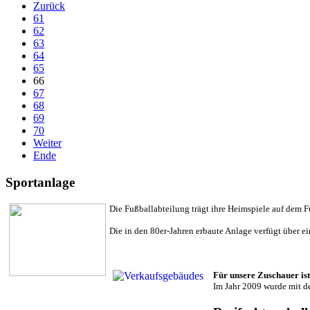
Zurück
61
62
63
64
65
66
67
68
69
70
Weiter
Ende
Sportanlage
Die Fußballabteilung trägt ihre Heimspiele auf dem 
Die in den 80er-Jahren erbaute Anlage verfügt über 
Für unsere Zuschauer ist
Im Jahr 2009 wurde mit d