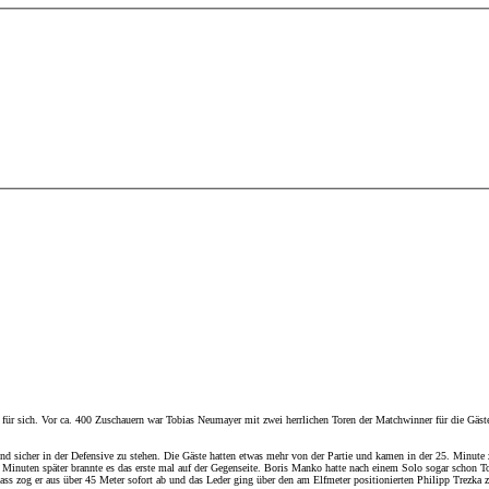
ür sich. Vor ca. 400 Zuschauern war Tobias Neumayer mit zwei herrlichen Toren der Matchwinner für die Gäste, b
 sicher in der Defensive zu stehen. Die Gäste hatten etwas mehr von der Partie und kamen in der 25. Minute z
 5 Minuten später brannte es das erste mal auf der Gegenseite. Boris Manko hatte nach einem Solo sogar schon 
s zog er aus über 45 Meter sofort ab und das Leder ging über den am Elfmeter positionierten Philipp Trezka 