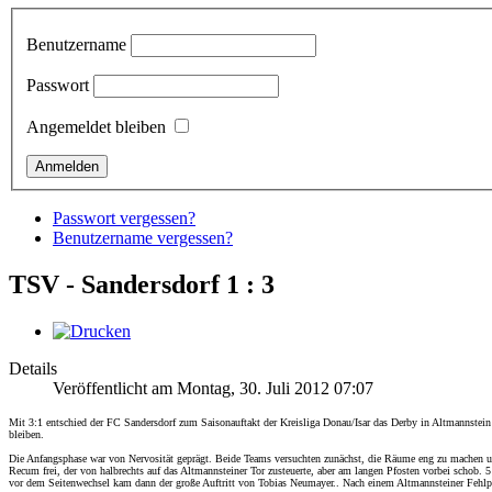
Benutzername
Passwort
Angemeldet bleiben
Passwort vergessen?
Benutzername vergessen?
TSV - Sandersdorf 1 : 3
Details
Veröffentlicht am Montag, 30. Juli 2012 07:07
Mit 3:1 entschied der FC Sandersdorf zum Saisonauftakt der Kreisliga Donau/Isar das Derby in Altmannstein f
bleiben.
Die Anfangsphase war von Nervosität geprägt. Beide Teams versuchten zunächst, die Räume eng zu machen und
Recum frei, der von halbrechts auf das Altmannsteiner Tor zusteuerte, aber am langen Pfosten vorbei schob.
vor dem Seitenwechsel kam dann der große Auftritt von Tobias Neumayer.. Nach einem Altmannsteiner Fehlpas