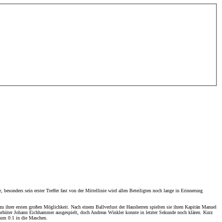
esonders sein erster Treffer fast von der Mittellinie wird allen Beteiligten noch lange in Erinnerung
u ihrer ersten großen Möglichkeit. Nach einem Ballverlust der Hausherren spielten sie ihren Kapitän Manuel
Torhüter Johann Eichhammer ausgespielt, doch Andreas Winkler konnte in letzter Sekunde noch klären. Kurz
zum 0:1 in die Maschen.