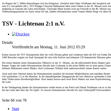
Zu Beginn der 2. Hälfte überschlugen sich die Ereignisse. Zunächst hatte Dany Wurfbaum den Ausgleich auf
zum 0:2 verwandelte (48.). TSV-Torjäger Christian Hallermeier hätte seine Farben in der 56. Minute noch einm
endgültig zu Gunsten der Gäste entschieden. Christoph Maier konnte zwar per Freistoß in der 80. Minute noc
Verbesserungspotential im Spiel seiner Elf sah, haderte Altmannsteins neuer Trainer Hubert Brigl vor alle
TSV - Lichtenau 2:1 n.V.
Details
Veröffentlicht am Montag, 11. Juni 2012 05:29
Erneut musste der TSV Altmannstein über die volle Distanz gehen und wiederum hatte die Elf von Stefan Da
1000 Besucher sorgten im Audi Sportpark für eine tolle Kulisse und bekamen 120 dramatische Minuten gebot
Die ersten Akzente setzte Altmannsteins Offensive in der 11. Minute, als der pfeilschnelle Boris Manko nach 
Keeper. Gegen die starke Altmannsteiner Abwehr kam Lichtenau in der ersten Hälfte nur zu einer guten Chanc
bediente Hallermeier erneut Manko, doch Lichtenaus Torhüter hielt reaktionsschnell seinen Kasten sauber.
Auch nach dem Wechsel hatten die Altmannsteiner zunächst die besseren Möglichkeiten und nachdem Beshir Ba
viel umjubelten 1:0 in die Maschen. In der darauffolgenden Drangperiode der nun offensiver spielenden Licht
hatte Trezka keine Abwehrmöglichkeit. Kurz darauf musste auch noch Boris Manko mit einer Kopfverletzung aus
die Latte.
In der Verlängerung fanden die Altmannsteiner wieder besser in die Partie und Daniel Wurfbaum war es in de
der das Leder aber über das Tor lupfte. So musste Altmannsteins Abwehr bis zum Schlusspfiff Schwerstarbeit 
Seite 66 von 78
Start