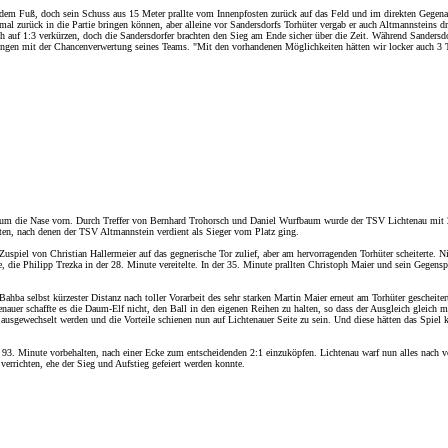
 dem Fuß, doch sein Schuss aus 15 Meter prallte vom Innenpfosten zurück auf das Feld und im direkten Gegena
al zurück in die Partie bringen können, aber alleine vor Sandersdorfs Torhüter vergab er auch Altmannsteins dr
h auf 1:3 verkürzen, doch die Sandersdorfer brachten den Sieg am Ende sicher über die Zeit. Während Sandersd
n Dingen mit der Chancenverwertung seines Teams. "Mit den vorhandenen Möglichkeiten hätten wir locker auch 3
um die Nase vorn. Durch Treffer von Bernhard Trohorsch und Daniel Wurfbaum wurde der TSV Lichtenau mit 2:1
en, nach denen der TSV Altmannstein verdient als Sieger vom Platz ging.
Zuspiel von Christian Hallermeier auf das gegnerische Tor zulief, aber am hervorragenden Torhüter scheiterte. 
e, die Philipp Trezka in der 28. Minute vereitelte. In der 35. Minute prallten Christoph Maier und sein Geg
hba selbst kürzester Distanz nach toller Vorarbeit des sehr starken Martin Maier erneut am Torhüter gescheit
enauer schaffte es die Daum-Elf nicht, den Ball in den eigenen Reihen zu halten, so dass der Ausgleich gleich
gewechselt werden und die Vorteile schienen nun auf Lichtenauer Seite zu sein. Und diese hätten das Spiel kur
r 93. Minute vorbehalten, nach einer Ecke zum entscheidenden 2:1 einzuköpfen. Lichtenau warf nun alles nach v
verrichten, ehe der Sieg und Aufstieg gefeiert werden konnte.