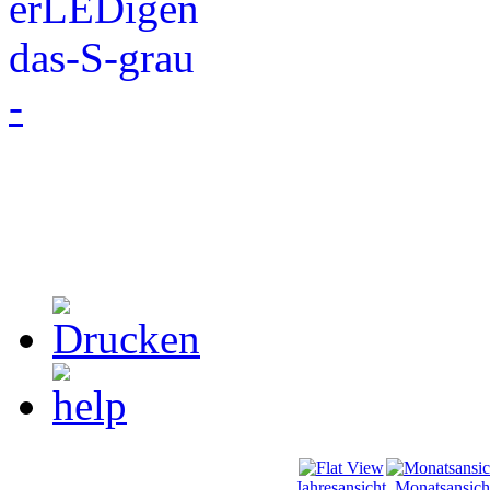
-
Jahresansicht
Monatsansich