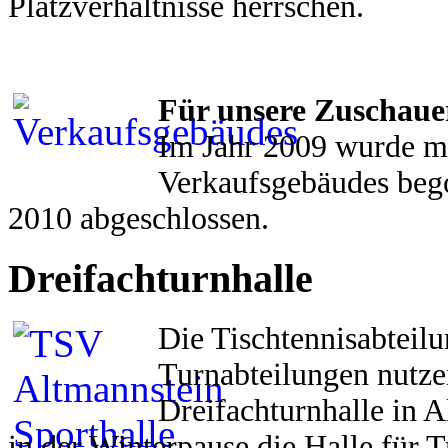
Platzverhältnisse herrschen.
Für unsere Zuschauer
Im Jahr 2009 wurde m
Verkaufsgebäudes beg
2010 abgeschlossen.
Dreifachturnhalle
Die Tischtennisabteilu
Turnabteilungen nutze
Dreifachturnhalle in 
in der Winterpause die Halle für 