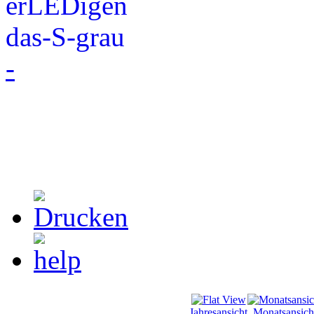
-
Jahresansicht
Monatsansich