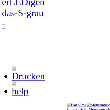
-
Jahresansicht
Monatsansich