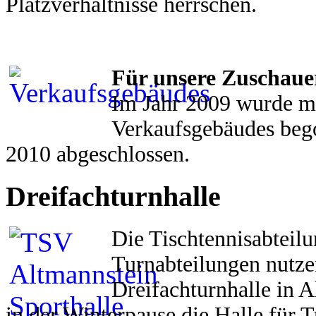
Platzverhältnisse herrschen.
Für unsere Zuschauer
Im Jahr 2009 wurde m
Verkaufsgebäudes beg
2010 abgeschlossen.
Dreifachturnhalle
Die Tischtennisabteilu
Turnabteilungen nutze
Dreifachturnhalle in 
in der Winterpause die Halle für 