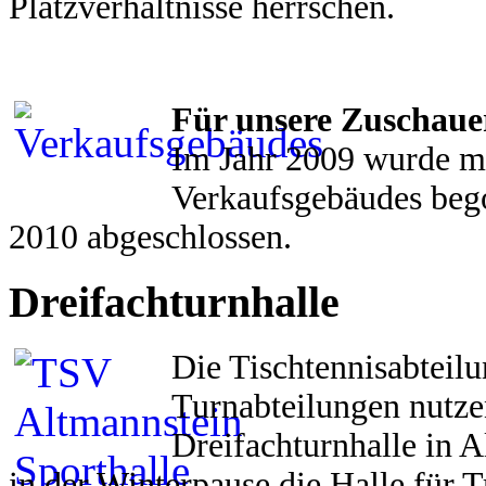
Platzverhältnisse herrschen.
Für unsere Zuschauer
Im Jahr 2009 wurde m
Verkaufsgebäudes beg
2010 abgeschlossen.
Dreifachturnhalle
Die Tischtennisabteilu
Turnabteilungen nutze
Dreifachturnhalle in 
in der Winterpause die Halle für 