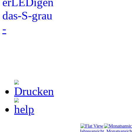
-
Jahresansicht
Monatsansich