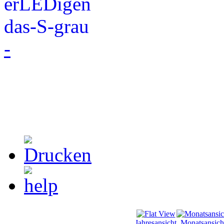
-
Jahresansicht
Monatsansich