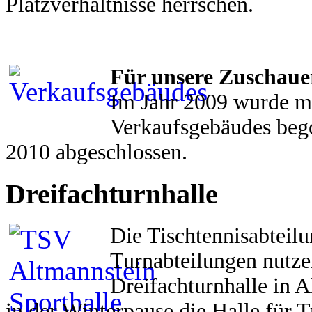
Platzverhältnisse herrschen.
Für unsere Zuschauer
Im Jahr 2009 wurde m
Verkaufsgebäudes beg
2010 abgeschlossen.
Dreifachturnhalle
Die Tischtennisabteilu
Turnabteilungen nutze
Dreifachturnhalle in 
in der Winterpause die Halle für 