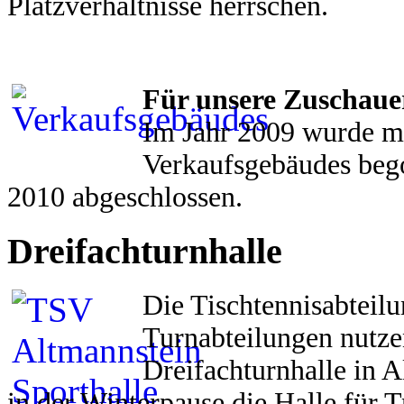
Platzverhältnisse herrschen.
Für unsere Zuschauer
Im Jahr 2009 wurde m
Verkaufsgebäudes beg
2010 abgeschlossen.
Dreifachturnhalle
Die Tischtennisabteilu
Turnabteilungen nutze
Dreifachturnhalle in 
in der Winterpause die Halle für 