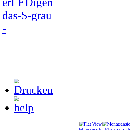
-
Jahresansicht
Monatsansich