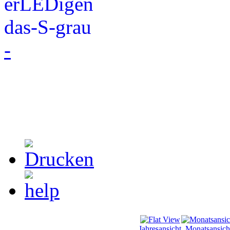
-
Jahresansicht
Monatsansich