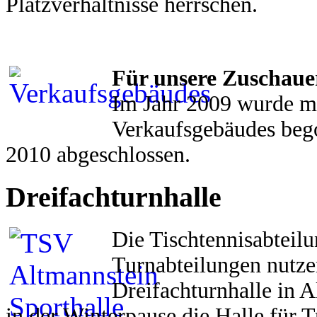
Platzverhältnisse herrschen.
Für unsere Zuschauer
Im Jahr 2009 wurde m
Verkaufsgebäudes beg
2010 abgeschlossen.
Dreifachturnhalle
Die Tischtennisabteilu
Turnabteilungen nutze
Dreifachturnhalle in 
in der Winterpause die Halle für 