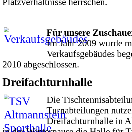
Platzverhältnisse herrschen.
Für unsere Zuschauer
Im Jahr 2009 wurde m
Verkaufsgebäudes beg
2010 abgeschlossen.
Dreifachturnhalle
Die Tischtennisabteilu
Turnabteilungen nutze
Dreifachturnhalle in 
in der Winterpause die Halle für 