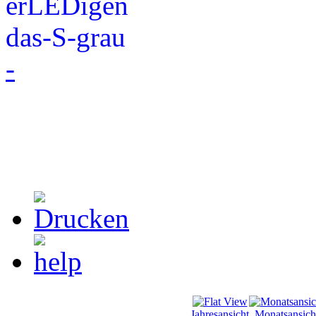
-
Jahresansicht
Monatsansich